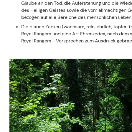
Glaube an den Tod, die Auferstehung und die Wiede
des Heiligen Geistes sowie die vom allmächtigen G
bezogen auf alle Bereiche des menschlichen Leben
Die blauen Zacken (wachsam, rein, ehrlich, tapfer, t
Royal Rangers und eine Art Ehrenkodex, nach dem s
Royal Rangers - Versprechen zum Ausdruck gebrac