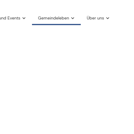
und Events
Gemeindeleben
Über uns
Connect-Gruppen
Grow
Royal Rangers
Was wir glauben
dcasts
Projekte
Werte
Mission
Unser Geschichte
Mitmachen
Spenden
Newsletter
Anfahrt