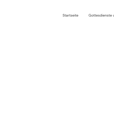
Startseite
Gottesdienste 
Gottesdienste
Termine
Predigten & Po