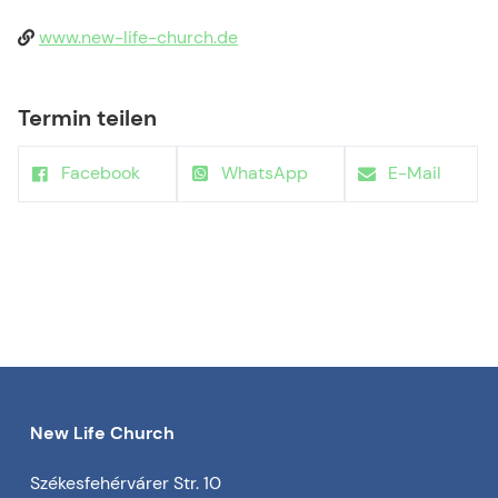
www.new-life-church.de
Termin teilen
Facebook
WhatsApp
E-Mail
New Life Church
Székesfehérvárer Str. 10